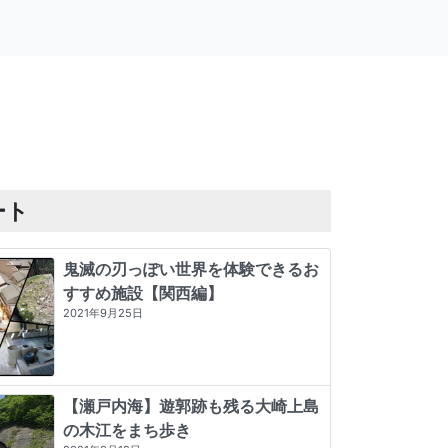
ート
鬼滅の刃っぽい世界を体験できるお
すすめ施設【関西編】
2021年9月25日
【瀬戸内海】遊郭跡も残る大崎上島
の木江をまち歩き