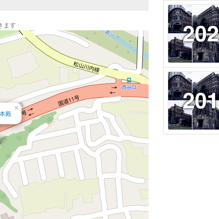
きます
×
本殿