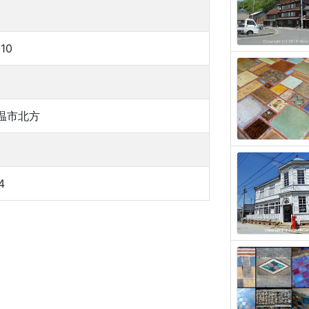
-10
温市北方
4