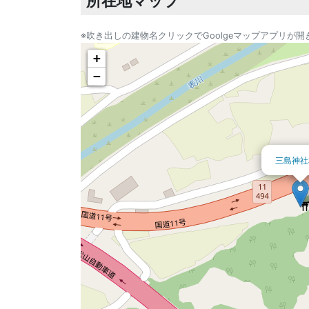
所在地マップ
※吹き出しの建物名クリックでGoolgeマップアプリが開
+
−
三島神社