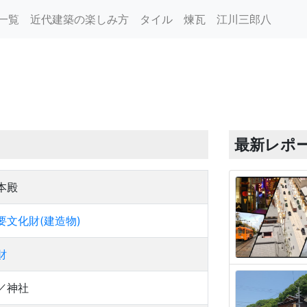
一覧
近代建築の楽しみ方
タイル
煉瓦
江川三郎八
最新レポ
本殿
要文化財(建造物)
財
／神社