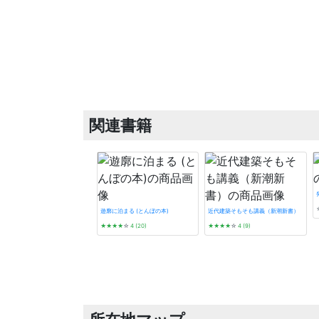
関連書籍
遊廓に泊まる (とんぼの本)
近代建築そもそも講義（新潮新書）
★★★★
☆
4 (20)
★★★★
☆
4 (9)