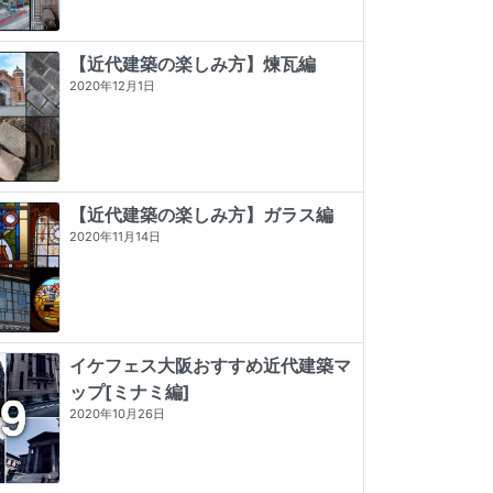
【近代建築の楽しみ方】煉瓦編
2020年12月1日
【近代建築の楽しみ方】ガラス編
2020年11月14日
イケフェス大阪おすすめ近代建築マ
ップ[ミナミ編]
デザイン/近代建築史―1851年から現
昭和モダン建築巡礼 完全版1945-64
プレモダン建築巡礼
2020年10月26日
代まで
★★★★★
5 (2)
★★★★★
5 (5)
★★★
☆☆
3 (2)