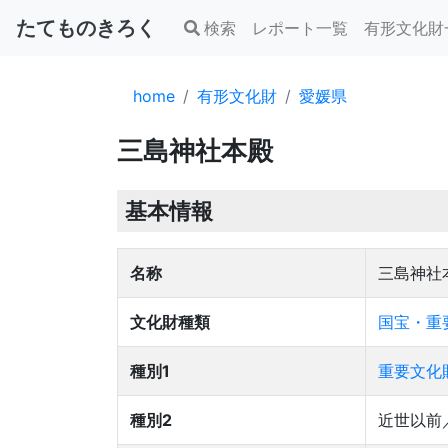
たてものきろく
検索
レポート一覧
有形文化財
home
有形文化財
愛媛県
三島神社本殿
基本情報
名称
三島神社
文化財種類
国宝・重
種別1
重要文化
種別2
近世以前