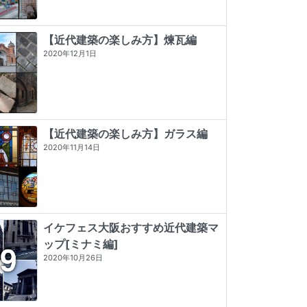
【近代建築の楽しみ方】煉瓦編
2020年12月1日
【近代建築の楽しみ方】ガラス編
2020年11月14日
イケフェス大阪おすすめ近代建築マ
ップ[ミナミ編]
タイル建築探訪
近代建築そもそも講義（新潮新書）
東京店構え マテウシュ・ウルバノヴ
2020年10月26日
ィチ作品集
☆☆☆☆☆
0 (0)
★★★★
☆
4 (9)
★★★★★
5 (84)