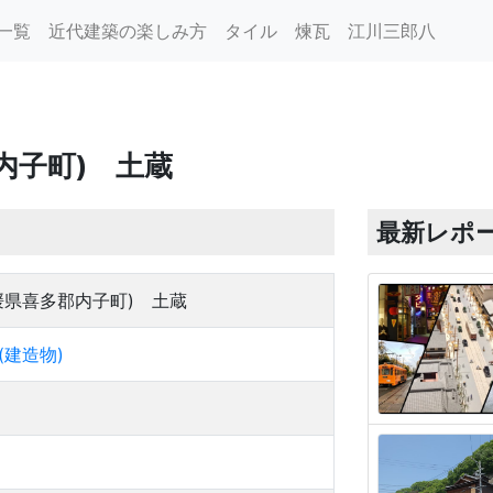
一覧
近代建築の楽しみ方
タイル
煉瓦
江川三郎八
内子町) 土蔵
最新レポ
媛県喜多郡内子町) 土蔵
(建造物)