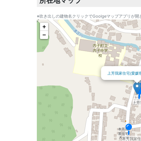
所在地マップ
※吹き出しの建物名クリックでGoolgeマップアプリが開
+
−
上芳我家住宅(愛媛
上
上芳
上芳
上芳
本芳我家住