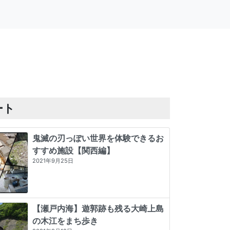
ート
鬼滅の刃っぽい世界を体験できるお
すすめ施設【関西編】
2021年9月25日
【瀬戸内海】遊郭跡も残る大崎上島
の木江をまち歩き