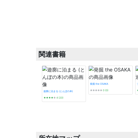
関連書籍
発掘 the OSAKA
☆☆☆☆☆
0 (0)
遊廓に泊まる (とんぼの本)
★★★★
☆
4 (20)