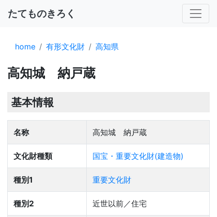
たてものきろく
home
有形文化財
高知県
高知城 納戸蔵
基本情報
名称
高知城 納戸蔵
文化財種類
国宝・重要文化財(建造物)
種別1
重要文化財
種別2
近世以前／住宅