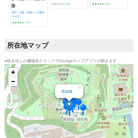
☆☆☆☆☆
0 (0)
★★★★★
5 (3)
神戸・大阪・京都レトロ建築
さんぽ
発掘 t
★★★★
☆
4 (7)
☆☆
所在地マップ
※吹き出しの建物名クリックでGoolgeマップアプリが開きます
+
−
×
高知城
高知城
高知城
高知城
高知城
高知城
高知城
高知城
高知城
高知城
高知城