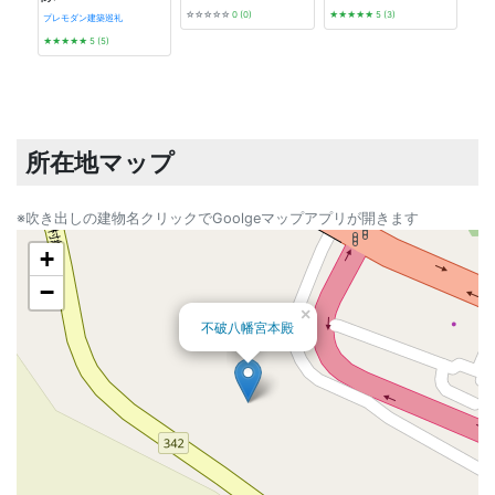
☆☆☆☆☆
0 (0)
★★★★★
5 (3)
プレモダン建築巡礼
★★★★★
5 (5)
近代
新書
★★
所在地マップ
※吹き出しの建物名クリックでGoolgeマップアプリが開きます
+
−
×
不破八幡宮本殿