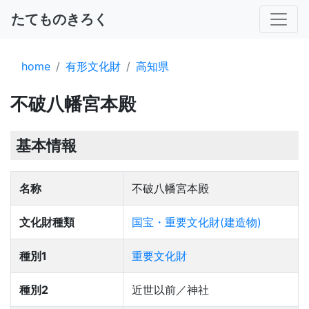
たてものきろく
home
有形文化財
高知県
不破八幡宮本殿
基本情報
名称
不破八幡宮本殿
文化財種類
国宝・重要文化財(建造物)
種別1
重要文化財
種別2
近世以前／神社