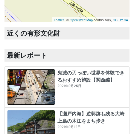
Leaflet
| ©
OpenStreetMap
contributors,
CC-BY-SA
近くの有形文化財
最新レポート
鬼滅の刃っぽい世界を体験でき
るおすすめ施設【関西編】
2021年9月25日
【瀬戸内海】遊郭跡も残る大崎
上島の木江をまち歩き
2021年9月12日