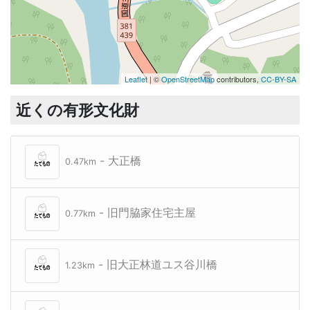
Leaflet
| ©
OpenStreetMap
contributors,
CC-BY-SA
近くの有形文化財
- 大正橋
0.47km
- 旧門脇家住宅主屋
0.77km
- 旧大正林道ユス谷川橋
1.23km