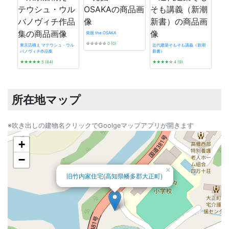
発掘 the OSAKA
☆☆☆☆☆
0 (0)
東京店構え マテウシュ・ウル
近代建築そもそも講義（新潮
バノヴィチ作品集
新書）
神戸
★★★★★
5 (84)
★★★★
☆
4 (9)
さん
★★
所在地マップ
※吹き出しの建物名クリックでGoolgeマップアプリが開きます
+
−
×
旧竹内家住宅(高知県幡多郡大正町)