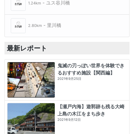
- ユス谷川橋
1.24km
- 里川橋
2.80km
最新レポート
鬼滅の刃っぽい世界を体験でき
るおすすめ施設【関西編】
2021年9月25日
【瀬戸内海】遊郭跡も残る大崎
上島の木江をまち歩き
2021年9月12日