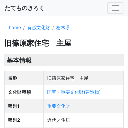
たてものきろく
home
有形文化財
栃木県
旧篠原家住宅 主屋
基本情報
名称
旧篠原家住宅 主屋
文化財種類
国宝・重要文化財(建造物)
種別1
重要文化財
種別2
近代／住居