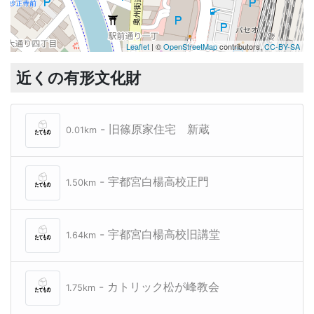
Leaflet
| ©
OpenStreetMap
contributors,
CC-BY-SA
近くの有形文化財
- 旧篠原家住宅 新蔵
0.01km
- 宇都宮白楊高校正門
1.50km
- 宇都宮白楊高校旧講堂
1.64km
- カトリック松が峰教会
1.75km