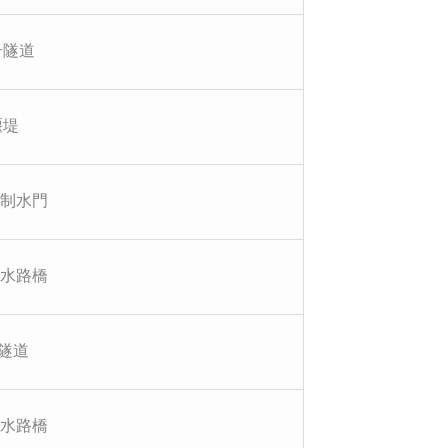
号隧道
堰堤
口制水門
号水路橋
隧道
号水路橋