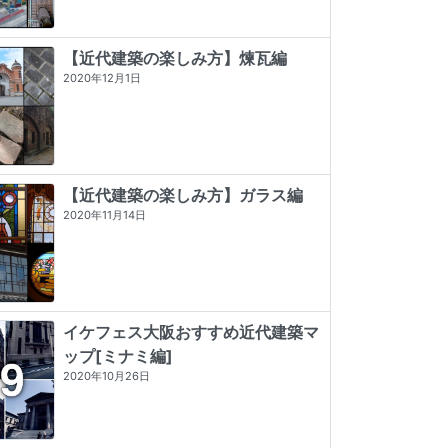
【近代建築の楽しみ方】煉瓦編
2020年12月1日
【近代建築の楽しみ方】ガラス編
2020年11月14日
イケフェス大阪おすすめ近代建築マ
ップ[ミナミ編]
2020年10月26日
発掘 the OSAKA
神戸・大阪・京都レトロ建築さんぽ
東京店構え マテウシュ・ウルバノヴ