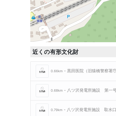
近くの有形文化財
- 黒田医院（旧猿橋警察署
0.66km
- 八ツ沢発電所施設 第一
0.68km
- 八ツ沢発電所施設 取水
0.79km