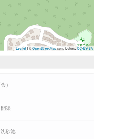
Leaflet
| ©
OpenStreetMap
contributors,
CC-BY-SA
庁舎）
号開渠
口沈砂池