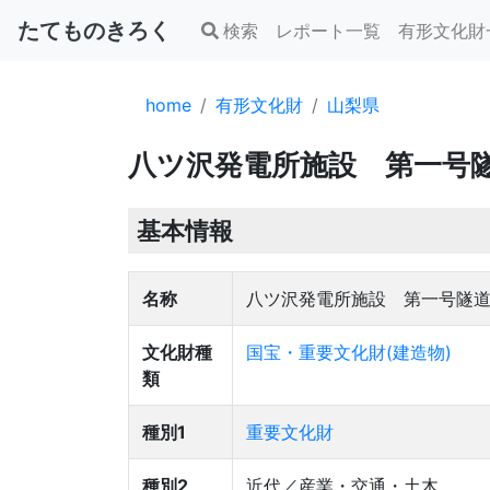
たてものきろく
検索
レポート一覧
有形文化財
home
有形文化財
山梨県
八ツ沢発電所施設 第一号
基本情報
名称
八ツ沢発電所施設 第一号隧
文化財種
国宝・重要文化財(建造物)
類
種別1
重要文化財
種別2
近代／産業・交通・土木