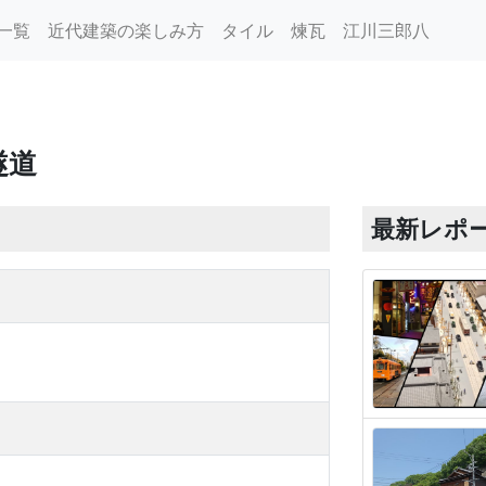
一覧
近代建築の楽しみ方
タイル
煉瓦
江川三郎八
隧道
最新レポ
道