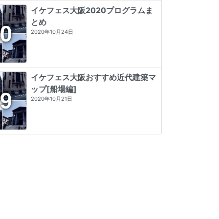
ィチ作品集
☆☆☆☆☆
0 (0)
★★★★
☆
4 (7)
イケフェス大阪2020プログラムま
★★★★★
5 (84)
とめ
2020年10月24日
イケフェス大阪おすすめ近代建築マ
ップ[船場編]
2020年10月21日
黒田医院（旧猿橋警察署庁舎）
八ツ沢発電所施設
八ツ沢発電所施設