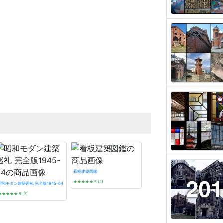
看板建築図鑑
★★★★★
5 (3)
昭和モダン建築巡礼 完全版1945-64
★★★★★
5 (2)
遊廓に泊まる (とんぼの本)