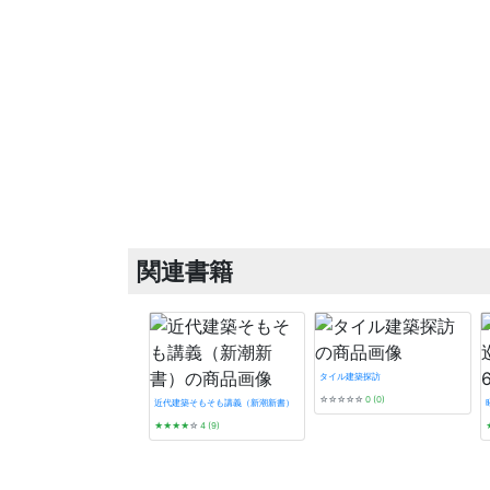
関連書籍
タイル建築探訪
☆☆☆☆☆
0 (0)
近代建築そもそも講義（新潮新書）
★★★★
☆
4 (9)