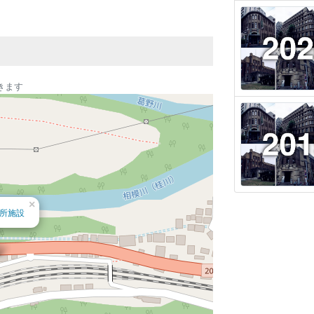
★★★★
☆
4 (20)
きます
×
所施設