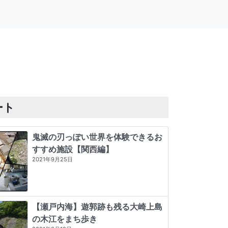
ート
鬼滅の刃っぽい世界を体験できるお
すすめ施設【関西編】
2021年9月25日
【瀬戸内海】遊郭跡も残る大崎上島
の木江をまち歩き