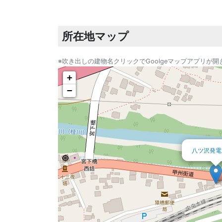
所在地マップ
※吹き出しの建物名クリックでGoolgeマップアプリが開
+
−
八ツ沢発電