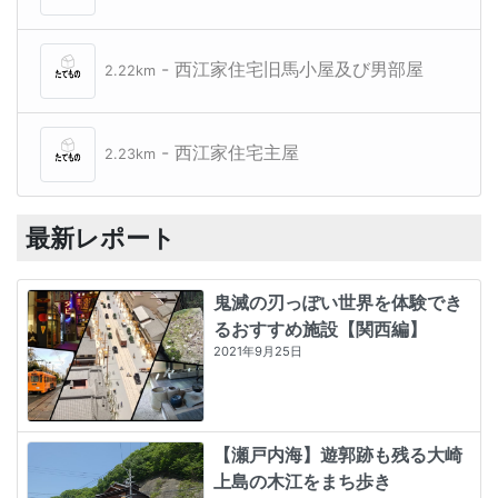
- 西江家住宅旧馬小屋及び男部屋
2.22km
- 西江家住宅主屋
2.23km
最新レポート
鬼滅の刃っぽい世界を体験でき
るおすすめ施設【関西編】
2021年9月25日
【瀬戸内海】遊郭跡も残る大崎
上島の木江をまち歩き