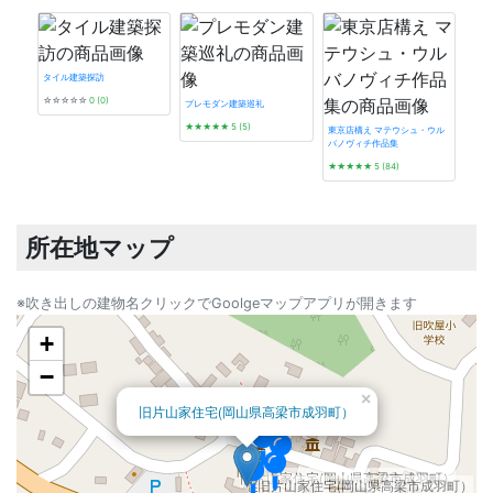
タイル建築探訪
☆☆☆☆☆
0 (0)
プレモダン建築巡礼
★★★★★
5 (5)
東京店構え マテウシュ・ウル
バノヴィチ作品集
発掘 t
★★★★★
5 (84)
☆☆
所在地マップ
※吹き出しの建物名クリックでGoolgeマップアプリが開きます
+
−
×
旧片山家住宅(岡山県高梁市成羽町）
旧片山家住宅(岡山県高梁市成羽町）
旧片山家住宅(岡山県高梁市成羽町）