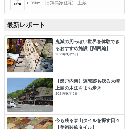
- 旧鍋島家住宅 土蔵
0.05km
最新レポート
鬼滅の刃っぽい世界を体験でき
るおすすめ施設【関西編】
2021年9月25日
【瀬戸内海】遊郭跡も残る大崎
上島の木江をまち歩き
2021年9月12日
今も残る泰山タイルを探す日々
【美術装飾タイル】