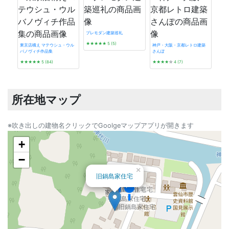
プレモダン建築巡礼
★★★★★
5 (5)
東京店構え マテウシュ・ウル
神戸・大阪・京都レトロ建築
バノヴィチ作品集
さんぽ
近代
★★★★★
5 (84)
★★★★
☆
4 (7)
新書
★★
所在地マップ
※吹き出しの建物名クリックでGoolgeマップアプリが開きます
+
−
×
旧鍋島家住宅
旧鍋島家住宅
旧鍋島家住宅
旧鍋島家住宅
旧鍋島家住宅