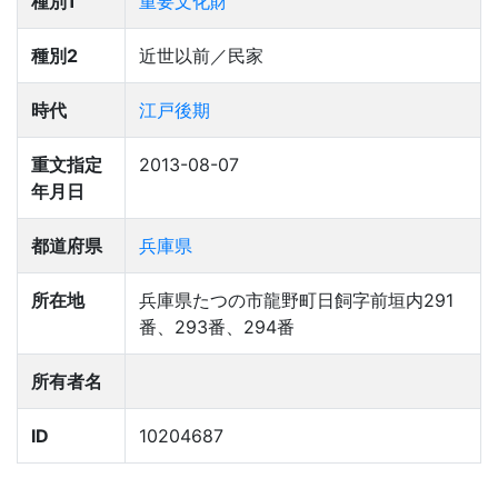
種別1
重要文化財
種別2
近世以前／民家
時代
江戸後期
重文指定
2013-08-07
年月日
都道府県
兵庫県
所在地
兵庫県たつの市龍野町日飼字前垣内291
番、293番、294番
所有者名
ID
10204687