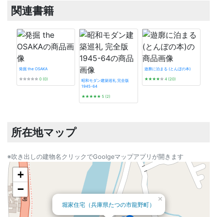
関連書籍
発掘 the OSAKA
遊廓に泊まる (とんぼの本)
☆☆☆☆☆
0 (0)
★★★★
☆
4 (20)
昭和モダン建築巡礼 完全版
1945-64
看板
★★★★★
5 (2)
★★
所在地マップ
※吹き出しの建物名クリックでGoolgeマップアプリが開きます
+
−
×
堀家住宅（兵庫県たつの市龍野町）