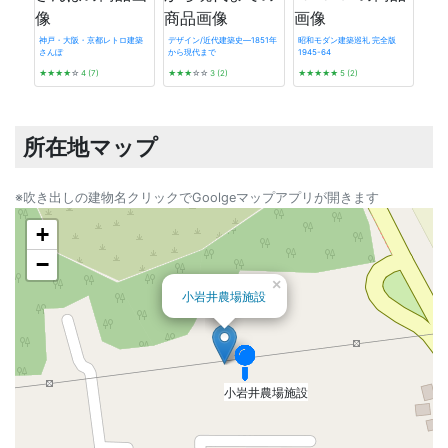
神戸・大阪・京都レトロ建築
デザイン/近代建築史―1851年
昭和モダン建築巡礼 完全版
さんぽ
から現代まで
1945-64
東京
★★★★
☆
4 (7)
★★★
☆☆
3 (2)
★★★★★
5 (2)
バノ
★★
所在地マップ
※吹き出しの建物名クリックでGoolgeマップアプリが開きます
+
−
×
小岩井農場施設
小岩井農場施設
小岩井農場施設
小岩井農場施設
小岩井農場施設
小岩井農場施設
小岩井農場施設
小岩井農場施設
小岩井農場施設
小岩井農場施設
小岩井農場施設