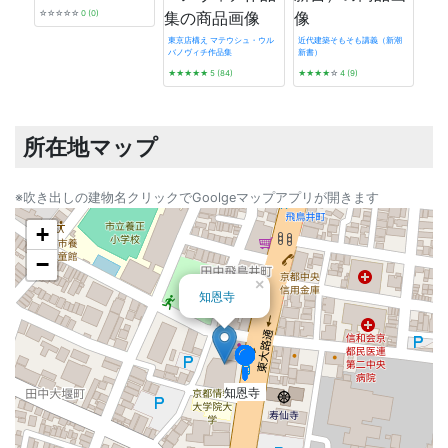
☆☆☆☆☆
0 (0)
東京店構え マテウシュ・ウル
近代建築そもそも講義（新潮
バノヴィチ作品集
新書）
発掘 t
★★★★★
5 (84)
★★★★
☆
4 (9)
☆☆
所在地マップ
※吹き出しの建物名クリックでGoolgeマップアプリが開きます
+
−
×
知恩寺
知恩寺
知恩寺
知恩寺
知恩寺
知恩寺
知恩寺
知恩寺
知恩寺