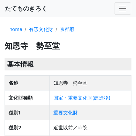
たてものきろく
home
有形文化財
京都府
知恩寺 勢至堂
基本情報
名称
知恩寺 勢至堂
文化財種類
国宝・重要文化財(建造物)
種別1
重要文化財
種別2
近世以前／寺院