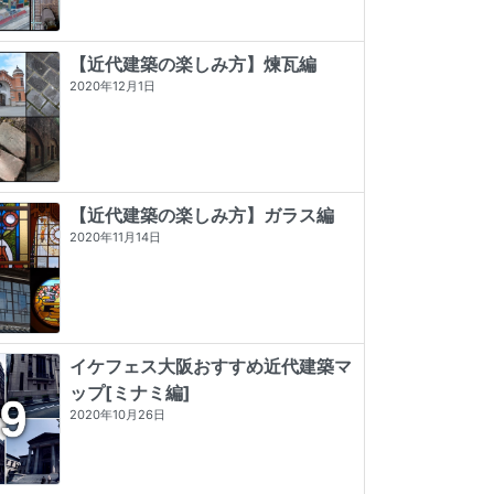
【近代建築の楽しみ方】煉瓦編
2020年12月1日
【近代建築の楽しみ方】ガラス編
2020年11月14日
イケフェス大阪おすすめ近代建築マ
ップ[ミナミ編]
東京店構え マテウシュ・ウルバノヴ
近代建築そもそも講義（新潮新書）
デザイン/近代建築史―1851年から現
2020年10月26日
ィチ作品集
代まで
★★★★
☆
4 (9)
★★★★★
5 (84)
★★★
☆☆
3 (2)