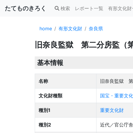
たてものきろく
検索
レポート一覧
有形文化財
home
有形文化財
奈良県
旧奈良監獄 第二分房監（
基本情報
名称
旧奈良監獄 
文化財種類
国宝・重要文化
種別1
重要文化財
種別2
近代／官公庁