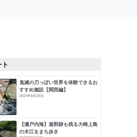
ート
鬼滅の刃っぽい世界を体験できるお
すすめ施設【関西編】
2021年9月25日
【瀬戸内海】遊郭跡も残る大崎上島
の木江をまち歩き