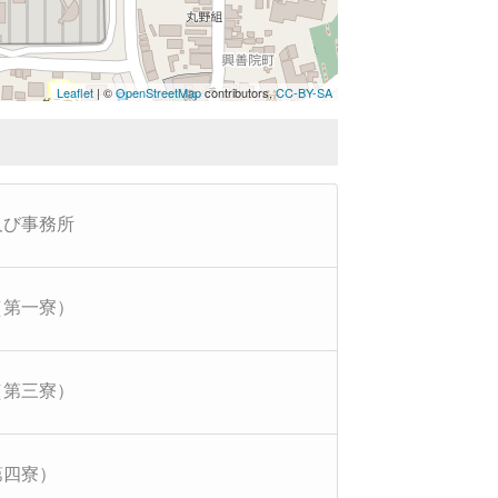
Leaflet
| ©
OpenStreetMap
contributors,
CC-BY-SA
及び事務所
（第一寮）
（第三寮）
第四寮）