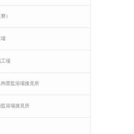
五寮）
工場
属工場
男拘置監浴場接見所
病監浴場接見所