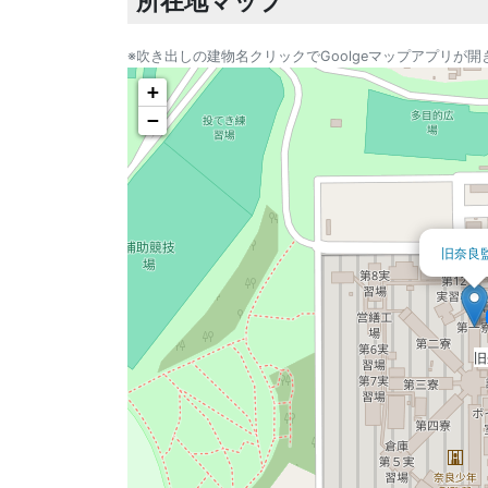
所在地マップ
※吹き出しの建物名クリックでGoolgeマップアプリが開
+
−
旧奈良
旧
旧
旧
旧
旧
旧
旧
旧
旧
旧