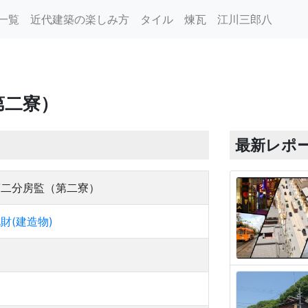
一覧
近代建築の楽しみ方
タイル
煉瓦
江川三郎八
第二寮）
最新レポ
第二分房監（第二寮）
財(建造物)
舎