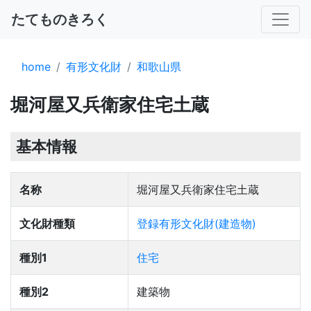
たてものきろく
home
有形文化財
和歌山県
堀河屋又兵衛家住宅土蔵
基本情報
名称
堀河屋又兵衛家住宅土蔵
文化財種類
登録有形文化財(建造物)
種別1
住宅
種別2
建築物