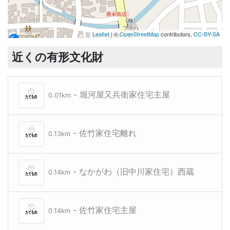
Leaflet
| ©
OpenStreetMap
contributors,
CC-BY-SA
近くの有形文化財
堀河屋野村土蔵
堀河屋野村第一仕込蔵
- 堀河屋又兵衛家住宅主屋
0.01km
- 佐竹家住宅離れ
0.13km
- なかがわ（旧中川家住宅）西蔵
0.14km
- 佐竹家住宅主屋
0.14km