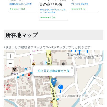
遊廓に泊まる (とんぼの本)
プレモダン建築巡礼
★★★★
☆
4 (20)
★★★★★
5 (5)
東京店構え マテウシュ・ウル
バノヴィチ作品集
発掘 t
★★★★★
5 (84)
☆☆
所在地マップ
なかがわ（旧中川家住宅）東
なかがわ（旧中川家住宅）西蔵
なかがわ（旧中川家住宅）主屋
※吹き出しの建物名クリックでGoolgeマップアプリが開きます
佐竹家住宅離れ
佐竹家住宅主屋
+
伊藤家住宅離れ
伊藤家住宅主屋
−
×
堀河屋又兵衛家住宅土蔵
堀河屋又兵衛家住宅主屋