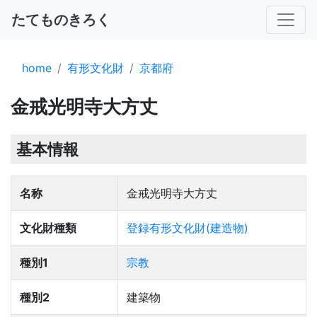
たてものきろく
home
有形文化財
京都府
金戒光明寺大方丈
基本情報
名称
金戒光明寺大方丈
文化財種類
登録有形文化財(建造物)
種別1
宗教
種別2
建築物