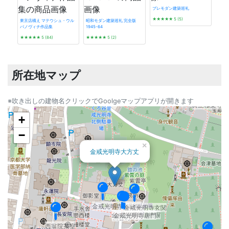
プレモダン建築巡礼
★★★★★
5 (5)
東京店構え マテウシュ・ウル
昭和モダン建築巡礼 完全版
百石斎（旧田邉朔郎書斎）
バノヴィチ作品集
1945-64
吉田山荘（旧東伏見家住宅）表門
神戸
吉田山荘（旧東伏見家住宅）旧門番所
★★★★★
5 (84)
★★★★★
5 (2)
さん
★★
所在地マップ
※吹き出しの建物名クリックでGoolgeマップアプリが開きます
眞正極樂寺本
+
−
×
金戒光明寺大方丈
金戒光明寺御影堂
金戒光明寺玄関
金戒光明寺築地塀
金戒光明寺唐門
西翁院茶室