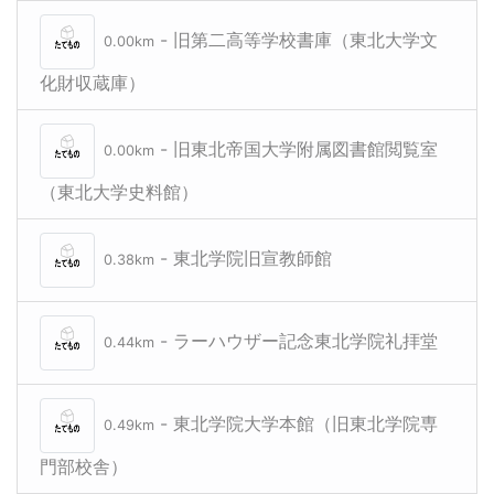
東北学院
- 旧第二高等学校書庫（東北大学文
0.00km
化財収蔵庫）
- 旧東北帝国大学附属図書館閲覧室
0.00km
（東北大学史料館）
- 東北学院旧宣教師館
0.38km
- ラーハウザー記念東北学院礼拝堂
0.44km
- 東北学院大学本館（旧東北学院専
0.49km
門部校舎）