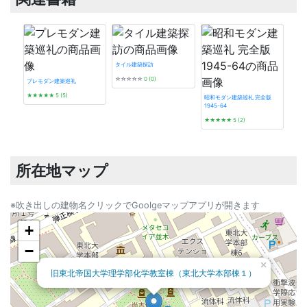
タイル建築探訪
☆☆☆☆☆
0 (0)
プレモダン建築巡礼
★★★★★
5 (5)
昭和モダン建築巡礼 完全版
1945-64
遊廓に
★★★★★
5 (2)
★★
所在地マップ
※吹き出しの建物名クリックでGoolgeマップアプリが開きます
+
−
×
旧東北帝国大学理学部化学教室棟（東北大学本部棟１）