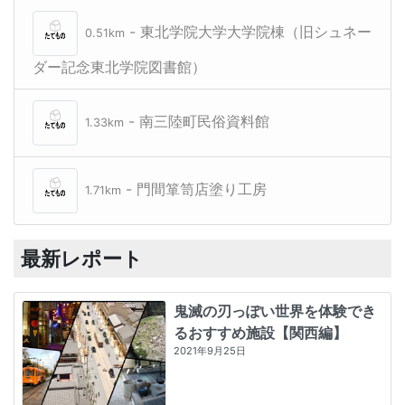
- 東北学院大学大学院棟（旧シュネー
0.51km
ダー記念東北学院図書館）
- 南三陸町民俗資料館
1.33km
- 門間箪笥店塗り工房
1.71km
最新レポート
鬼滅の刃っぽい世界を体験でき
るおすすめ施設【関西編】
2021年9月25日