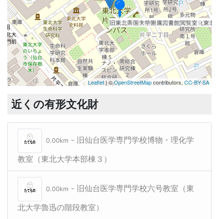
旧仙台医学専門学校博物・理化学教室（
旧仙台医学専門学校六号教室（東北大学
旧第二高等学校書庫（東北大学文化財収
旧東北帝国大学附属図書館閲覧室（東北
Leaflet
| ©
OpenStreetMap
contributors,
CC-BY-SA
近くの有形文化財
- 旧仙台医学専門学校博物・理化学
0.00km
教室（東北大学本部棟３）
- 旧仙台医学専門学校六号教室（東
0.00km
北大学魯迅の階段教室）