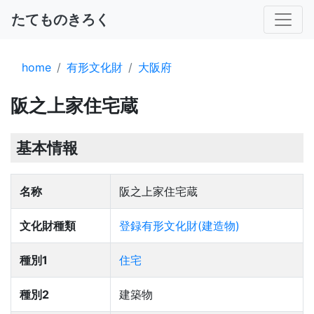
たてものきろく
home
有形文化財
大阪府
阪之上家住宅蔵
基本情報
名称
阪之上家住宅蔵
文化財種類
登録有形文化財(建造物)
種別1
住宅
種別2
建築物