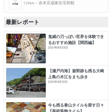
- 赤木宗成家住宅和館
1.25km
最新レポート
鬼滅の刃っぽい世界を体験でき
るおすすめ施設【関西編】
2021年9月25日
【瀬戸内海】遊郭跡も残る大崎
上島の木江をまち歩き
2021年9月12日
今も残る泰山タイルを探す日々
【美術装飾タイル】