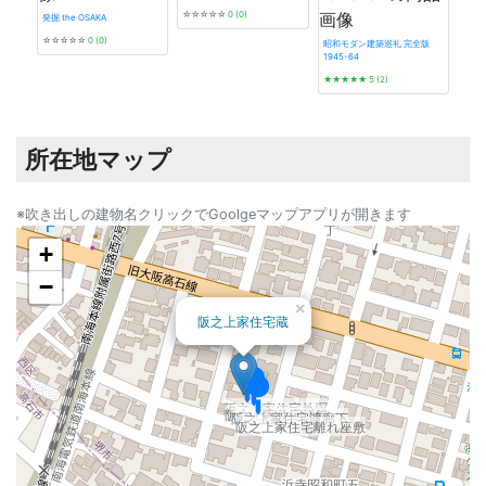
☆☆☆☆☆
0 (0)
発掘 the OSAKA
☆☆☆☆☆
0 (0)
昭和モダン建築巡礼 完全版
1945-64
神戸
★★★★★
5 (2)
さん
近江岸家住宅
★★
近江岸家住宅外塀
所在地マップ
南海電気鉄道南海本線浜寺公園駅駅舎
※吹き出しの建物名クリックでGoolgeマップアプリが開きます
+
−
×
阪之上家住宅蔵
阪之上家住宅外塀
阪之上家住宅洋館
阪之上家住宅渡廊下
阪之上家住宅離れ座敷