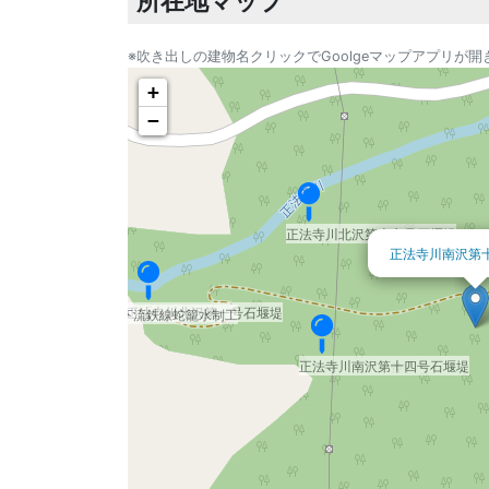
所在地マップ
※吹き出しの建物名クリックでGoolgeマップアプリが開
+
−
正法寺川北沢第十六号石堰堤
正法寺川南沢第
正法寺川北沢第一号石堰堤
正法寺川北沢下流鉄線蛇籠水制工
正法寺川南沢第十四号石堰堤