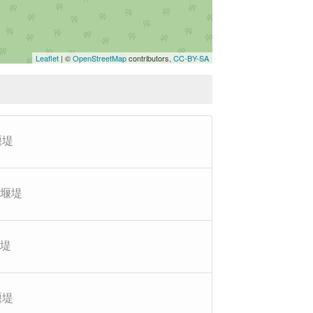
Leaflet
| ©
OpenStreetMap
contributors,
CC-BY-SA
堰堤
石堰堤
堰堤
堰堤