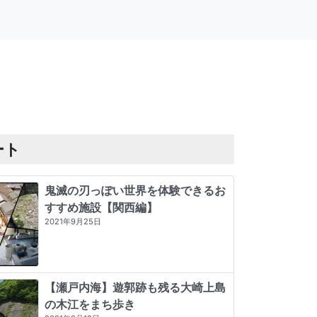
ート
鬼滅の刃っぽい世界を体験できるお
すすめ施設【関西編】
2021年9月25日
【瀬戸内海】遊郭跡も残る大崎上島
の木江をまち歩き