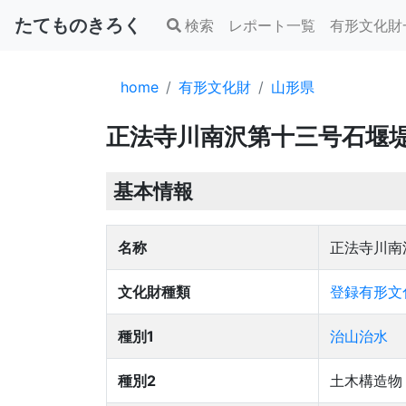
たてものきろく
検索
レポート一覧
有形文化財
home
有形文化財
山形県
正法寺川南沢第十三号石堰
基本情報
名称
正法寺川南
文化財種類
登録有形文
種別1
治山治水
種別2
土木構造物