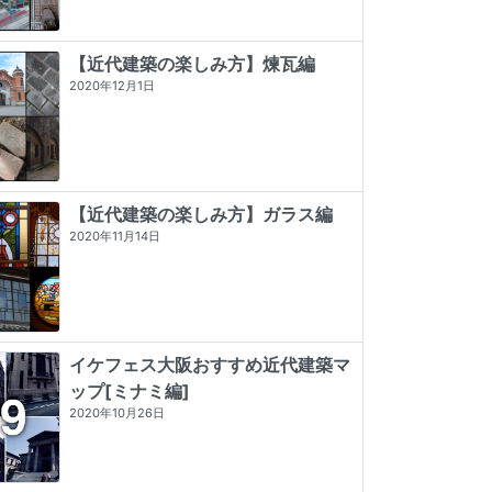
【近代建築の楽しみ方】煉瓦編
2020年12月1日
【近代建築の楽しみ方】ガラス編
2020年11月14日
イケフェス大阪おすすめ近代建築マ
ップ[ミナミ編]
東京店構え マテウシュ・ウルバノヴ
タイル建築探訪
プレモダン建築巡礼
2020年10月26日
ィチ作品集
☆☆☆☆☆
0 (0)
★★★★★
5 (5)
★★★★★
5 (84)