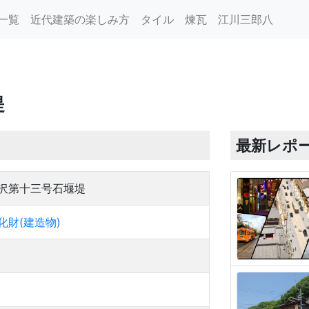
一覧
近代建築の楽しみ方
タイル
煉瓦
江川三郎八
堤
最新レポ
沢第十三号石堰堤
化財(建造物)