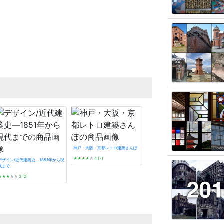
神戸・大阪・京都レトロ建築さんぽ
★★★★
☆
4 (7)
デザイン/近代建築史―1851年から現
代まで
★★★
☆☆
3 (2)
遊廓に泊まる (とんぼの本)
★★★★
☆
4 (20)