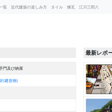
一覧
近代建築の楽しみ方
タイル
煉瓦
江川三郎八
最新レポ
手門及び納屋
財(建造物)