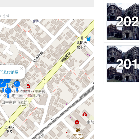
きます
×
門及び納屋
中家住宅備窮倉
田中家住宅玄関及び座敷棟
田中家住宅築地塀
田中家住宅主屋
田中家住宅表門