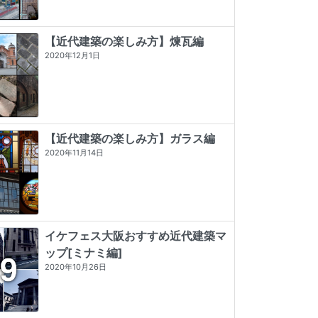
【近代建築の楽しみ方】煉瓦編
2020年12月1日
【近代建築の楽しみ方】ガラス編
2020年11月14日
イケフェス大阪おすすめ近代建築マ
ップ[ミナミ編]
昭和モダン建築巡礼 完全版1945-64
神戸・大阪・京都レトロ建築さんぽ
発掘 the OSAKA
2020年10月26日
★★★★★
5 (2)
★★★★
☆
4 (7)
☆☆☆☆☆
0 (0)