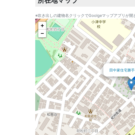
所在地マップ
※吹き出しの建物名クリックでGoolgeマップアプリが開
+
−
田中家住宅勝手
田