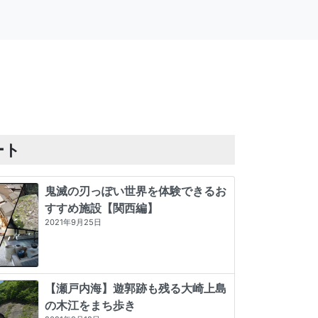
ート
鬼滅の刃っぽい世界を体験できるお
すすめ施設【関西編】
2021年9月25日
【瀬戸内海】遊郭跡も残る大崎上島
の木江をまち歩き