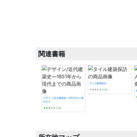
関連書籍
タイル建築探訪
☆☆☆☆☆
0 (0)
デザイン/近代建築史―1851年から現
代まで
★★★
☆☆
3 (2)