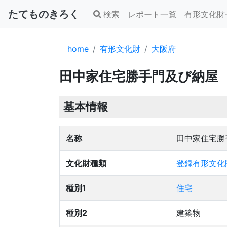
たてものきろく
検索
レポート一覧
有形文化財
home
有形文化財
大阪府
田中家住宅勝手門及び納屋
基本情報
名称
田中家住宅勝
文化財種類
登録有形文化
種別1
住宅
種別2
建築物