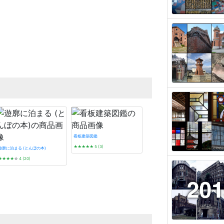
看板建築図鑑
★★★★★
5 (3)
遊廓に泊まる (とんぼの本)
★★★★
☆
4 (20)
プレモダン建築巡礼
★★★★★
5 (5)