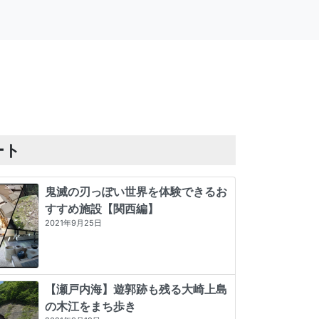
ート
鬼滅の刃っぽい世界を体験できるお
すすめ施設【関西編】
2021年9月25日
【瀬戸内海】遊郭跡も残る大崎上島
の木江をまち歩き