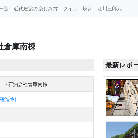
一覧
近代建築の楽しみ方
タイル
煉瓦
江川三郎八
社倉庫南棟
最新レポ
ード石油会社倉庫南棟
建造物)