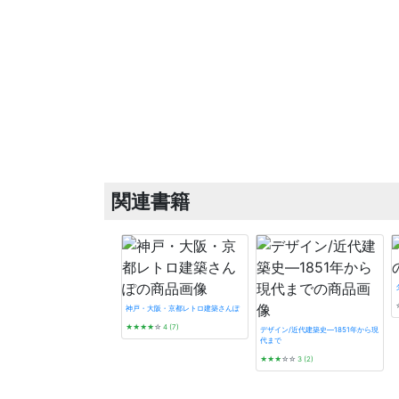
関連書籍
神戸・大阪・京都レトロ建築さんぽ
★★★★
☆
4 (7)
デザイン/近代建築史―1851年から現
代まで
★★★
☆☆
3 (2)