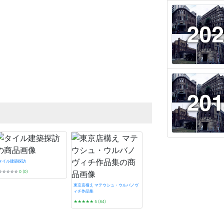
タイル建築探訪
☆☆☆☆☆
0 (0)
東京店構え マテウシュ・ウルバノヴ
ィチ作品集
★★★★★
5 (84)
プレモダン建築巡礼
★★★★★
5 (5)