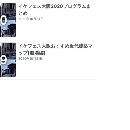
イケフェス大阪2020プログラムま
とめ
2020年10月24日
イケフェス大阪おすすめ近代建築マ
ップ[船場編]
2020年10月21日
近代建築そもそも講義（新潮新書）
発掘 the OSAKA
昭和モダン建築巡礼 完全版1945-64
★★★★
☆
4 (9)
☆☆☆☆☆
0 (0)
★★★★★
5 (2)