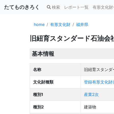
たてものきろく
検索
レポート一覧
有形文化財
home
有形文化財
福井県
旧紐育スタンダード石油会
基本情報
名称
旧紐育スタンダ
文化財種類
登録有形文化財(
種別1
産業2次
種別2
建築物