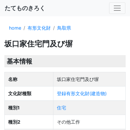
たてものきろく
home
有形文化財
鳥取県
坂口家住宅門及び塀
基本情報
名称
坂口家住宅門及び塀
文化財種類
登録有形文化財(建造物)
種別1
住宅
種別2
その他工作