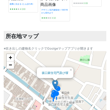
☆☆☆☆☆
0 (0)
遊廓に泊まる (とんぼの本)
★★★★
☆
4 (20)
デザイン/近代建築史―1851年
から現代まで
神戸
★★★
☆☆
3 (2)
さん
★★
所在地マップ
※吹き出しの建物名クリックでGoolgeマップアプリが開きます
+
−
×
坂口家住宅門及び塀
坂口家住宅主屋
坂口家住宅離れ及び渡廊下
坂口家住宅土間倉
坂口家住宅土蔵