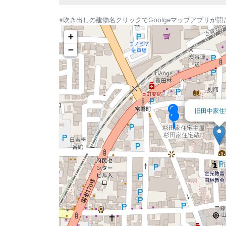
※吹き出しの建物名クリックでGoolgeマップアプリが開
+
−
旧田中家住
杉田家住宅主屋
杉田家住宅蔵