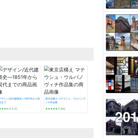
デザイン/近代建築史―1851年から現
東京店構え マテウシュ・ウルバノヴ
代まで
ィチ作品集
★★★
☆☆
3 (2)
★★★★★
5 (84)
神戸・大阪・京都レトロ建築さんぽ
★★★★
☆
4 (7)