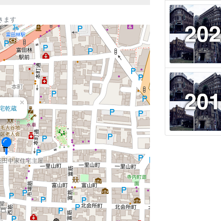
きます
×
宅乾蔵
旧田中家住宅主屋