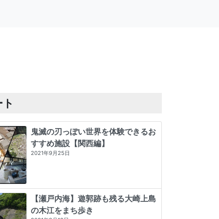
ート
鬼滅の刃っぽい世界を体験できるお
すすめ施設【関西編】
2021年9月25日
【瀬戸内海】遊郭跡も残る大崎上島
の木江をまち歩き