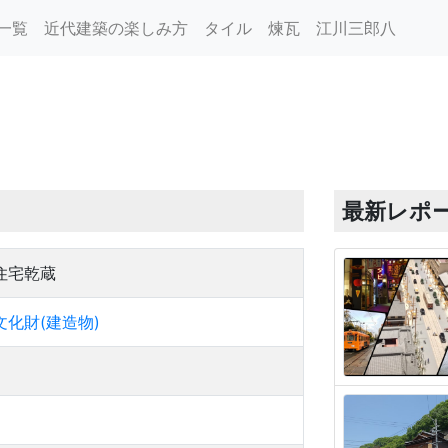
一覧
近代建築の楽しみ方
タイル
煉瓦
江川三郎八
最新レポ
住宅乾蔵
化財(建造物)