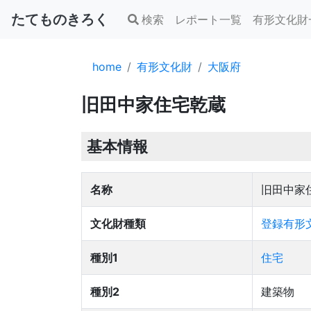
たてものきろく
検索
レポート一覧
有形文化財
home
有形文化財
大阪府
旧田中家住宅乾蔵
基本情報
名称
旧田中家
文化財種類
登録有形文
種別1
住宅
種別2
建築物