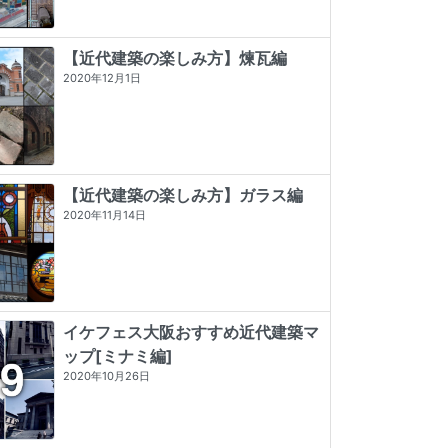
【近代建築の楽しみ方】煉瓦編
2020年12月1日
【近代建築の楽しみ方】ガラス編
2020年11月14日
イケフェス大阪おすすめ近代建築マ
ップ[ミナミ編]
発掘 the OSAKA
プレモダン建築巡礼
昭和モダン建築巡礼 完全版1945-64
2020年10月26日
☆☆☆☆☆
0 (0)
★★★★★
5 (5)
★★★★★
5 (2)