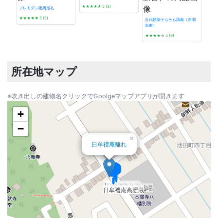
★★★★★
5 (3)
プレモダン建築巡礼
★★★★★
5 (5)
近代建築そもそも講義（新潮
新書）
神戸
★★★★
☆
4 (9)
さん
★★
旧中川煉瓦製造所縄縫工場
所在地マップ
※吹き出しの建物名クリックでGoolgeマップアプリが開きます
+
−
×
日牟禮庵離れ
日牟禮庵主屋
日牟禮庵座敷
日牟禮庵旧流し場
日牟禮庵西土蔵
日牟禮庵東土蔵
日牟禮庵高塀