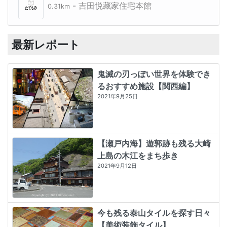
- 吉田悦藏家住宅本館
0.31km
最新レポート
鬼滅の刃っぽい世界を体験でき
るおすすめ施設【関西編】
2021年9月25日
【瀬戸内海】遊郭跡も残る大崎
上島の木江をまち歩き
2021年9月12日
今も残る泰山タイルを探す日々
【美術装飾タイル】