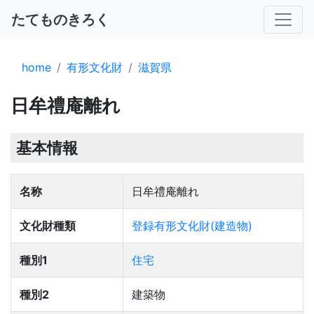
たてものきろく
home
有形文化財
滋賀県
日牟禮庵離れ
基本情報
名称
日牟禮庵離れ
文化財種類
登録有形文化財(建造物)
種別1
住宅
種別2
建築物