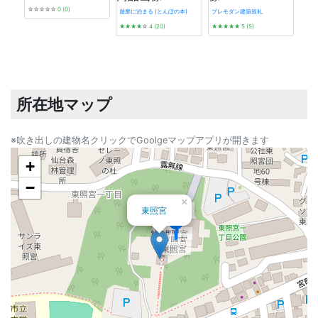
☆☆☆☆☆
0 (0)
遊廓に泊まる (とんぼの本)
プレモダン建築巡礼
★★★★
☆
4 (20)
★★★★★
5 (5)
東京
バノ
★★
所在地マップ
※吹き出しの建物名クリックでGoolgeマップアプリが開きます
+
−
×
東照宮
東照宮
東照宮
東照宮