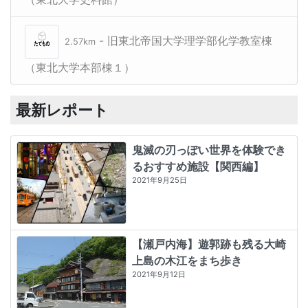
- 旧東北帝国大学理学部化学教室棟
2.57km
（東北大学本部棟１）
最新レポート
鬼滅の刃っぽい世界を体験でき
るおすすめ施設【関西編】
2021年9月25日
【瀬戸内海】遊郭跡も残る大崎
上島の木江をまち歩き
2021年9月12日