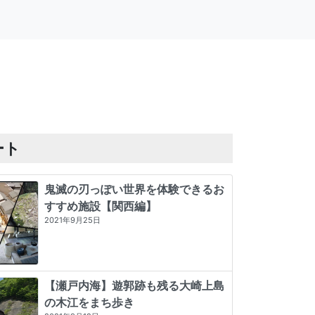
ート
鬼滅の刃っぽい世界を体験できるお
すすめ施設【関西編】
2021年9月25日
【瀬戸内海】遊郭跡も残る大崎上島
の木江をまち歩き