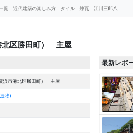
一覧
近代建築の楽しみ方
タイル
煉瓦
江川三郎八
港北区勝田町） 主屋
最新レポ
横浜市港北区勝田町） 主屋
造物)