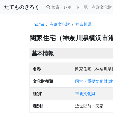
たてものきろく
検索
レポート一覧
有形文化財
home
有形文化財
神奈川県
関家住宅（神奈川県横浜市
基本情報
名称
関家住宅（神奈川県
文化財種類
国宝・重要文化財(建
種別1
重要文化財
種別2
近世以前／民家