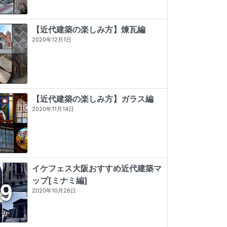
【近代建築の楽しみ方】煉瓦編
2020年12月1日
【近代建築の楽しみ方】ガラス編
2020年11月14日
イケフェス大阪おすすめ近代建築マ
ップ[ミナミ編]
東京店構え マテウシュ・ウルバノヴ
看板建築図鑑
神戸・大阪・京都レトロ建築さんぽ
2020年10月26日
ィチ作品集
★★★★★
5 (3)
★★★★
☆
4 (7)
★★★★★
5 (84)