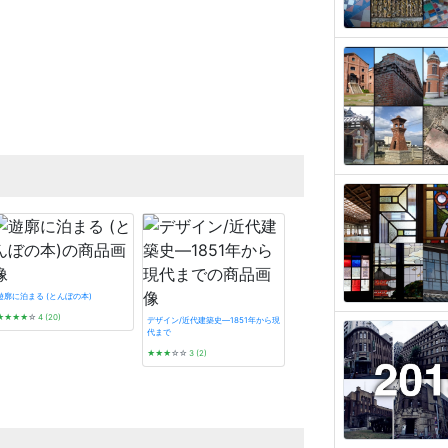
遊廓に泊まる (とんぼの本)
★★★★
☆
4 (20)
デザイン/近代建築史―1851年から現
代まで
★★★
☆☆
3 (2)
タイル建築探訪
☆☆☆☆☆
0 (0)