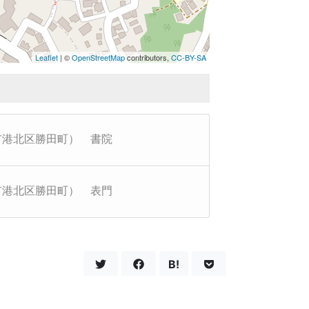
Leaflet
| ©
OpenStreetMap
contributors,
CC-BY-SA
市港北区勝田町） 書院
市港北区勝田町） 表門
B!
今後の励みなりますのでシェアをお願いします！