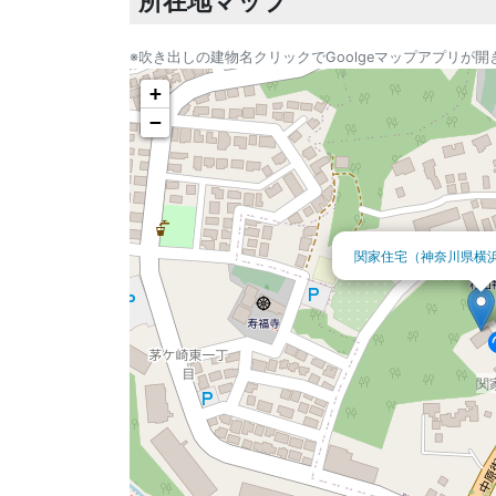
所在地マップ
※吹き出しの建物名クリックでGoolgeマップアプリが開
+
−
関家住宅（神奈川県横
関