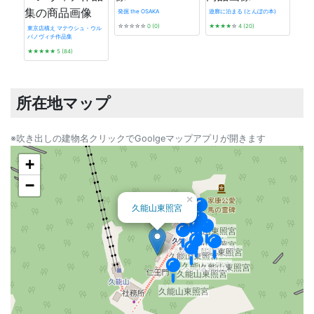
発掘 the OSAKA
遊廓に泊まる (とんぼの本)
☆☆☆☆☆
0 (0)
★★★★
☆
4 (20)
東京店構え マテウシュ・ウル
バノヴィチ作品集
看板
★★★★★
5 (84)
★★
所在地マップ
※吹き出しの建物名クリックでGoolgeマップアプリが開きます
+
−
×
久能山東照宮
久能山東照宮
久能山東照宮
久能山東照宮
久能山東照宮
久能山東照宮
久能山東照宮
久能山東照宮
久能山東照宮
久能山東照宮
久能山東照宮