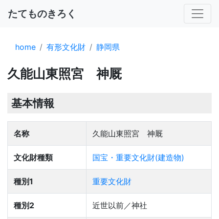
たてものきろく
home
有形文化財
静岡県
久能山東照宮 神厩
基本情報
名称
久能山東照宮 神厩
文化財種類
国宝・重要文化財(建造物)
種別1
重要文化財
種別2
近世以前／神社