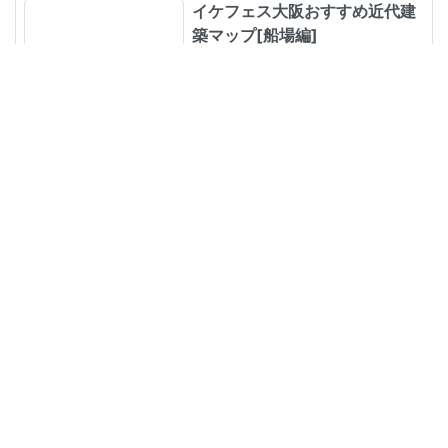
イケフェス大阪おすすめ近代建
築マップ[船場編]
2020年10月21日
B!
今後の励みなりますのでシェアをお願いします！
created by
|
t8mono
t8mono
プライバシーポリシー
免責事項
当サイトについて