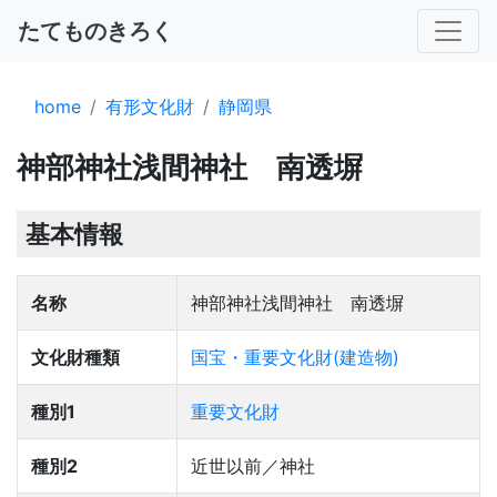
たてものきろく
home
有形文化財
静岡県
神部神社浅間神社 南透塀
基本情報
名称
神部神社浅間神社 南透塀
文化財種類
国宝・重要文化財(建造物)
種別1
重要文化財
種別2
近世以前／神社