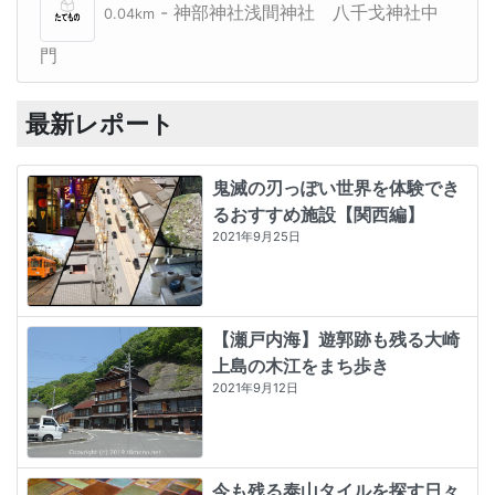
- 神部神社浅間神社 八千戈神社中
0.04km
門
最新レポート
鬼滅の刃っぽい世界を体験でき
るおすすめ施設【関西編】
2021年9月25日
【瀬戸内海】遊郭跡も残る大崎
上島の木江をまち歩き
2021年9月12日
今も残る泰山タイルを探す日々