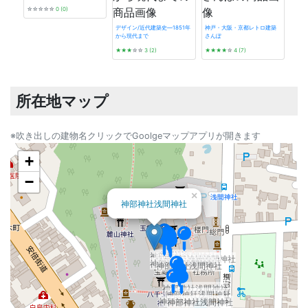
☆☆☆☆☆
0 (0)
デザイン/近代建築史―1851年
神戸・大阪・京都レトロ建築
から現代まで
さんぽ
遊廓に
★★★
☆☆
3 (2)
★★★★
☆
4 (7)
★★
所在地マップ
※吹き出しの建物名クリックでGoolgeマップアプリが開きます
+
−
×
神部神社浅間神社
神部神社浅間神社
神部神社浅間神社
神部神社浅間神社
神部神社浅間神社
神部神社浅間神社
神部神社浅間神社
神部神社浅間神社
神部神社浅間神社
神部神社浅間神社
神部神社浅間神社