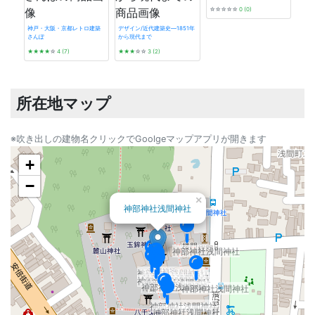
☆☆☆☆☆
0 (0)
神戸・大阪・京都レトロ建築
デザイン/近代建築史―1851年
さんぽ
から現代まで
昭和
★★★★
☆
4 (7)
★★★
☆☆
3 (2)
1945
★★
所在地マップ
※吹き出しの建物名クリックでGoolgeマップアプリが開きます
+
−
×
神部神社浅間神社
神部神社浅間神社
神部神社浅間神社
神部神社浅間神社
神部神社浅間神社
神部神社浅間神社
神部神社浅間神社
神部神社浅間神社
神部神社浅間神社
神部神社浅間神社
神部神社浅間神社