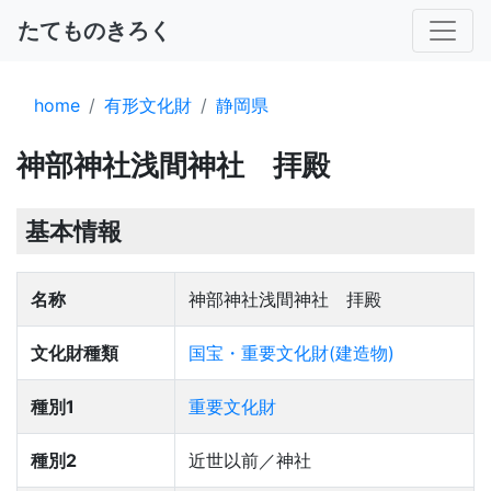
たてものきろく
home
有形文化財
静岡県
神部神社浅間神社 拝殿
基本情報
名称
神部神社浅間神社 拝殿
文化財種類
国宝・重要文化財(建造物)
種別1
重要文化財
種別2
近世以前／神社