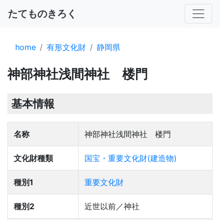
たてものきろく
home
有形文化財
静岡県
神部神社浅間神社 楼門
基本情報
名称
神部神社浅間神社 楼門
文化財種類
国宝・重要文化財(建造物)
種別1
重要文化財
種別2
近世以前／神社