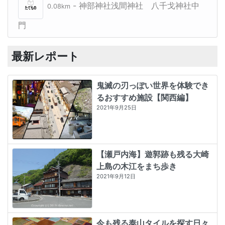
- 神部神社浅間神社 八千戈神社中
0.08km
門
最新レポート
鬼滅の刃っぽい世界を体験でき
るおすすめ施設【関西編】
2021年9月25日
【瀬戸内海】遊郭跡も残る大崎
上島の木江をまち歩き
2021年9月12日
今も残る泰山タイルを探す日々