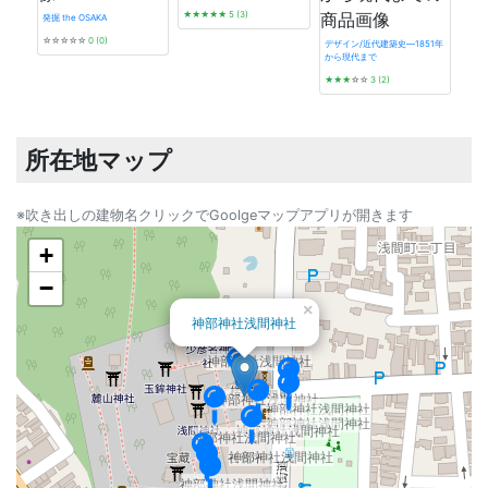
★★★★★
5 (3)
発掘 the OSAKA
☆☆☆☆☆
0 (0)
デザイン/近代建築史―1851年
から現代まで
プレ
★★★
☆☆
3 (2)
★★
所在地マップ
※吹き出しの建物名クリックでGoolgeマップアプリが開きます
+
−
×
神部神社浅間神社
神部神社浅間神社
神部神社浅間神社
神部神社浅間神社
神部神社浅間神社
神部神社浅間神社
神部神社浅間神社
神部神社浅間神社
神部神社浅間神社