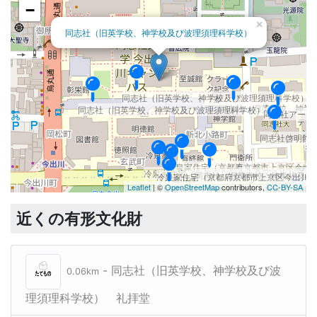
−
×
同志社（旧英学校、神学校及び波理須理科学校）
同志社（旧英学校、神学校及び波理須理科学校）
同志社（旧英学校、神学
同志社（旧英学校、神学校及び波理須理科学校）
同志社アーモ
同志社啓明館
冷泉家住宅（京都府京都市上京区今出
冷泉家住宅（京都府京都市上京区今出川通烏
同志社（旧英学校、神学校及び
冷泉家住宅（京都府京都市上京区今出川
Leaflet
| ©
OpenStreetMap
contributors,
CC-BY-SA
冷泉家住宅（京都府京都市上京区今出川通
近くの有形文化財
- 同志社（旧英学校、神学校及び波
0.06km
理須理科学校） 礼拝堂