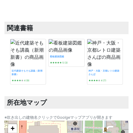
関連書籍
看板建築図鑑
★★★★★
5 (3)
近代建築そもそも講義（新潮
神戸・大阪・京都レトロ建築
新書）
さんぽ
プレ
★★★★
☆
4 (9)
★★★★
☆
4 (7)
★★
所在地マップ
※吹き出しの建物名クリックでGoolgeマップアプリが開きます
+