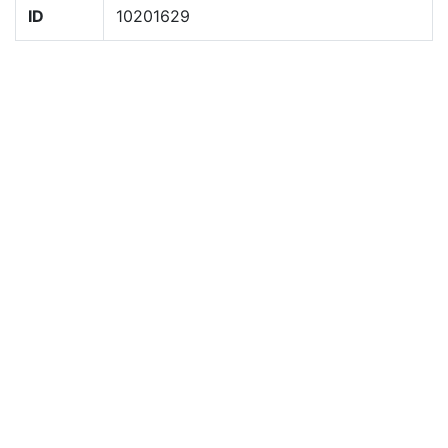
ID
10201629