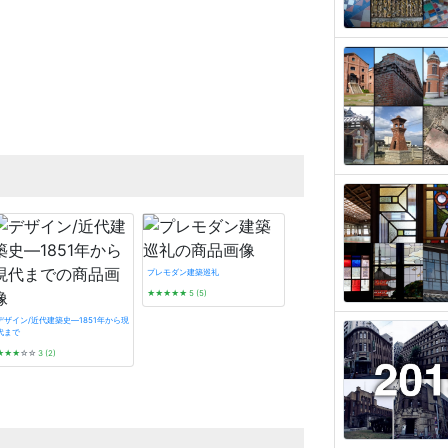
プレモダン建築巡礼
★★★★★
5 (5)
デザイン/近代建築史―1851年から現
代まで
★★★
☆☆
3 (2)
遊廓に泊まる (とんぼの本)
★★★★
☆
4 (20)