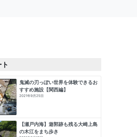
ート
鬼滅の刃っぽい世界を体験できるお
すすめ施設【関西編】
2021年9月25日
【瀬戸内海】遊郭跡も残る大崎上島
の木江をまち歩き