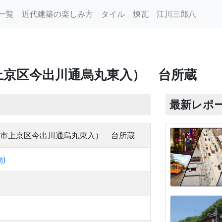
一覧
近代建築の楽しみ方
タイル
煉瓦
江川三郎八
上京区今出川通烏丸東入） 台所蔵
最新レポ
市上京区今出川通烏丸東入） 台所蔵
)