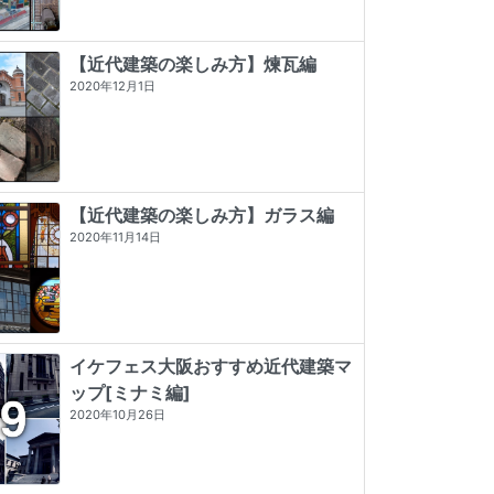
【近代建築の楽しみ方】煉瓦編
2020年12月1日
【近代建築の楽しみ方】ガラス編
2020年11月14日
イケフェス大阪おすすめ近代建築マ
ップ[ミナミ編]
東京店構え マテウシュ・ウルバノヴ
タイル建築探訪
看板建築図鑑
2020年10月26日
ィチ作品集
☆☆☆☆☆
0 (0)
★★★★★
5 (3)
★★★★★
5 (84)