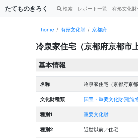
たてものきろく
検索
レポート一覧
有形文化財
home
有形文化財
京都府
冷泉家住宅（京都府京都市
基本情報
名称
冷泉家住宅（京都府京都
文化財種類
国宝・重要文化財(建造物
種別1
重要文化財
種別2
近世以前／住宅