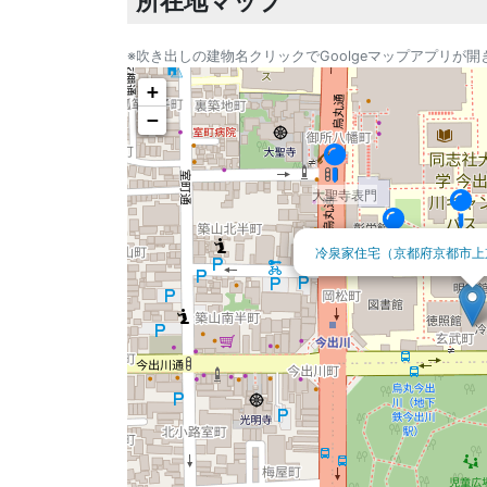
所在地マップ
※吹き出しの建物名クリックでGoolgeマップアプリが開
+
−
大聖寺表門
同志社
冷泉家住宅（京都府京都市上
同志社（旧英学校