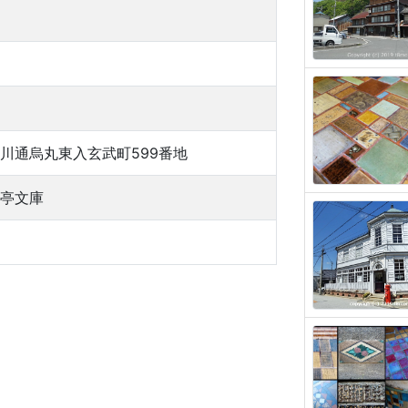
川通烏丸東入玄武町599番地
亭文庫