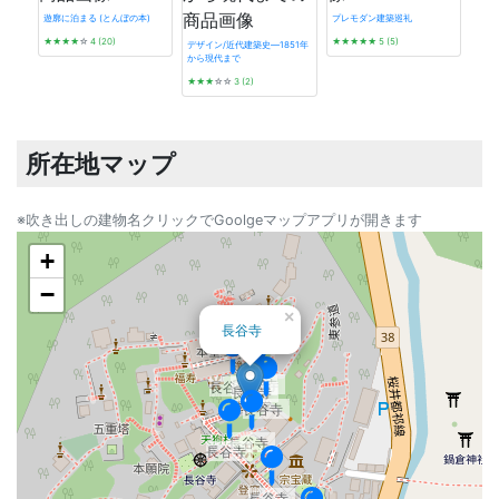
遊廓に泊まる (とんぼの本)
プレモダン建築巡礼
★★★★
☆
4 (20)
★★★★★
5 (5)
デザイン/近代建築史―1851年
から現代まで
看板
★★★
☆☆
3 (2)
★★
所在地マップ
※吹き出しの建物名クリックでGoolgeマップアプリが開きます
+
−
×
長谷寺
長谷寺
長谷寺
長谷寺
長谷寺
長谷寺
長谷寺
長谷寺
長谷寺