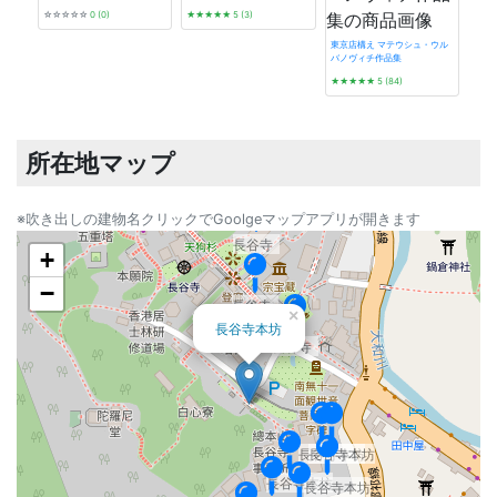
☆☆☆☆☆
0 (0)
★★★★★
5 (3)
東京店構え マテウシュ・ウル
バノヴィチ作品集
昭和
★★★★★
5 (84)
1945
★★
所在地マップ
※吹き出しの建物名クリックでGoolgeマップアプリが開きます
長谷寺
+
−
長谷寺
×
長谷寺本坊
長谷寺
長谷寺本坊
長谷寺本坊
長谷寺本坊
長谷寺本坊