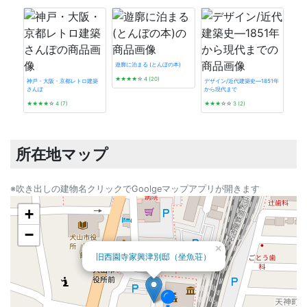
西蓮寺書院
西蓮寺庫裏
西蓮寺蔵
西蓮寺山門
遊廓に泊まる (とんぼの本)
★★★★
☆
4 (20)
神戸・大阪・京都レトロ建築
デザイン/近代建築史―1851年
浄誓寺本堂
さんぽ
から現代まで
発掘 t
★★★★
☆
4 (7)
★★★
☆☆
3 (2)
☆☆
所在地マップ
※吹き出しの建物名クリックでGoolgeマップアプリが開きます
+
−
×
旧西園寺家興津別邸（坐魚荘）