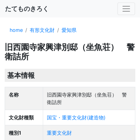
たてものきろく
home
有形文化財
愛知県
旧西園寺家興津別邸（坐魚荘） 警
衛詰所
基本情報
名称
旧西園寺家興津別邸（坐魚荘） 警
衛詰所
文化財種類
国宝・重要文化財(建造物)
種別1
重要文化財