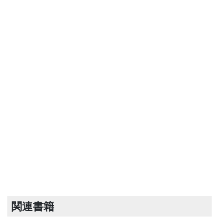
関連書籍
奥村家住宅離れ
奥村家住宅米蔵
奥村家住宅道具蔵