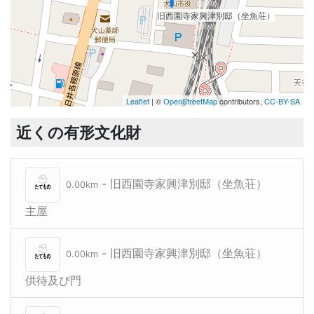
旧西園寺家興津別邸（坐魚荘）
旧西園寺家興津別邸（坐魚荘）
Leaflet
| ©
OpenStreetMap
contributors,
CC-BY-SA
近くの有形文化財
- 旧西園寺家興津別邸（坐魚荘）
0.00km
主屋
- 旧西園寺家興津別邸（坐魚荘）
0.00km
供待及び門