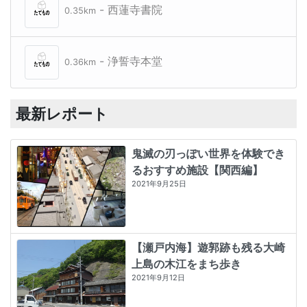
- 西蓮寺書院
0.35km
- 浄誓寺本堂
0.36km
最新レポート
鬼滅の刃っぽい世界を体験でき
るおすすめ施設【関西編】
2021年9月25日
【瀬戸内海】遊郭跡も残る大崎
上島の木江をまち歩き
2021年9月12日