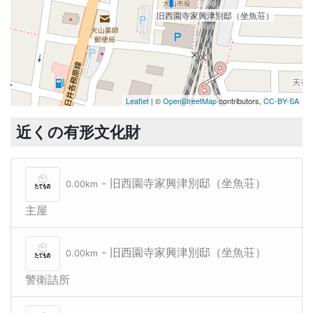
旧西園寺家興津別邸（坐魚荘）
旧西園寺家興津別邸（坐魚荘）
Leaflet
| ©
OpenStreetMap
contributors,
CC-BY-SA
近くの有形文化財
- 旧西園寺家興津別邸（坐魚荘）
0.00km
主屋
- 旧西園寺家興津別邸（坐魚荘）
0.00km
警衛詰所