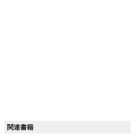
関連書籍
奥村家住宅離れ
奥村家住宅米蔵
奥村家住宅道具蔵