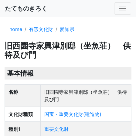
たてものきろく
home
有形文化財
愛知県
旧西園寺家興津別邸（坐魚荘） 供
待及び門
基本情報
名称
旧西園寺家興津別邸（坐魚荘） 供待
及び門
文化財種類
国宝・重要文化財(建造物)
種別1
重要文化財