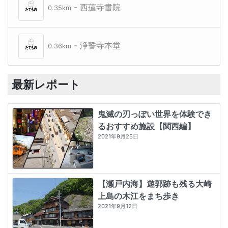
- 西蓮寺書院
0.35km
- 浄誓寺本堂
0.36km
最新レポート
鬼滅の刃っぽい世界を体験でき
るおすすめ施設【関西編】
2021年9月25日
【瀬戸内海】遊郭跡も残る大崎
上島の木江をまち歩き
2021年9月12日