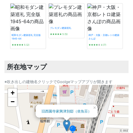
西蓮寺書院
西蓮寺庫裏
西蓮寺蔵
西蓮寺山門
プレモダン建築巡礼
★★★★★
5 (5)
昭和モダン建築巡礼 完全版
神戸・大阪・京都レトロ建築
浄誓寺本堂
1945-64
さんぽ
発掘 t
★★★★★
5 (2)
★★★★
☆
4 (7)
☆☆
所在地マップ
※吹き出しの建物名クリックでGoolgeマップアプリが開きます
+
−
×
旧西園寺家興津別邸（坐魚荘）