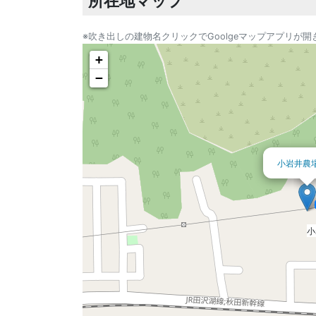
所在地マップ
※吹き出しの建物名クリックでGoolgeマップアプリが開
+
−
小岩井農
小
小
小
小
小
小
小
小
小
小