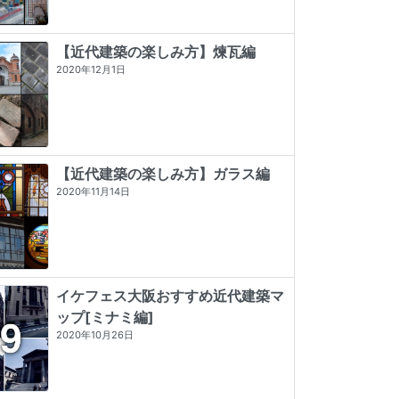
【近代建築の楽しみ方】煉瓦編
2020年12月1日
【近代建築の楽しみ方】ガラス編
2020年11月14日
イケフェス大阪おすすめ近代建築マ
ップ[ミナミ編]
神戸・大阪・京都レトロ建築さんぽ
近代建築そもそも講義（新潮新書）
発掘 the OSAKA
2020年10月26日
★★★★
☆
4 (7)
★★★★
☆
4 (9)
☆☆☆☆☆
0 (0)