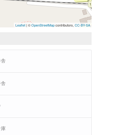
Leaflet
| ©
OpenStreetMap
contributors,
CC-BY-SA
牛舎
牛舎
舎
倉庫