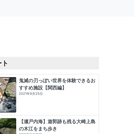
ート
鬼滅の刃っぽい世界を体験できるお
すすめ施設【関西編】
2021年9月25日
【瀬戸内海】遊郭跡も残る大崎上島
の木江をまち歩き