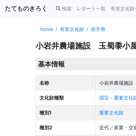
たてものきろく
検索
レポート一覧
有形文化財
home
有形文化財
岩手県
小岩井農場施設 玉蜀黍小屋
基本情報
名称
小岩井農場施設
文化財種類
国宝・重要文化財
種別1
重要文化財
種別2
近代／産業・交