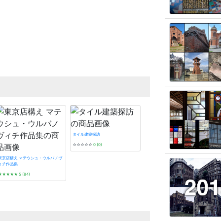
タイル建築探訪
☆☆☆☆☆
0 (0)
東京店構え マテウシュ・ウルバノヴ
ィチ作品集
★★★★★
5 (84)
デザイン/近代建築史―1851年から現
代まで
★★★
☆☆
3 (2)