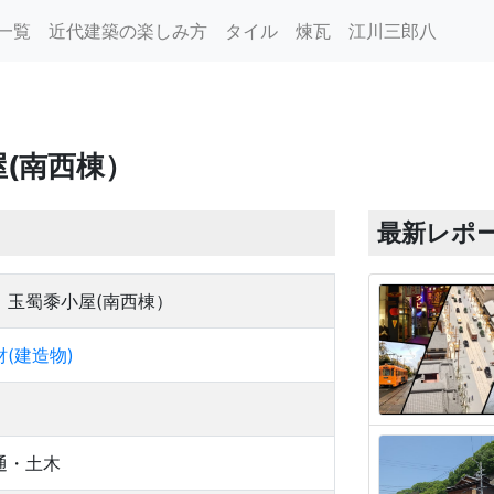
一覧
近代建築の楽しみ方
タイル
煉瓦
江川三郎八
(南西棟）
最新レポ
 玉蜀黍小屋(南西棟）
(建造物)
通・土木