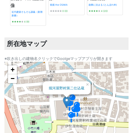
発掘 the OSAKA
遊廓に泊まる (とんぼの本)
☆☆☆☆☆
0 (0)
★★★★
☆
4 (20)
近代建築そもそも講義（新潮
新書）
デザイ
★★★★
☆
4 (9)
から
★★
所在地マップ
※吹き出しの建物名クリックでGoolgeマップアプリが開きます
+
−
×
堀河屋野村第二仕込蔵
堀河屋野村店舗兼主屋
伊勢屋北蔵
堀河屋野村土蔵
堀河屋野村第一仕込蔵
堀河屋野村作業蔵
伊勢屋南蔵